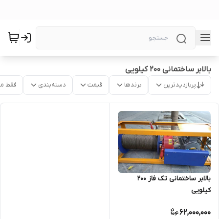
بالابر ساختمانی 200 کیلویی
پربازدیدترین
برندها
قیمت
دسته‌بندی
فقط م
بالابر ساختمانی تک فاز 200
کیلویی
62,000,000