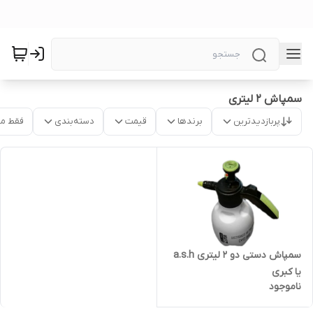
سمپاش 2 لیتری
پربازدیدترین
برندها
قیمت
دسته‌بندی
فقط م
سمپاش دستی دو ۲ لیتری a.s.h
یا کبری
ناموجود