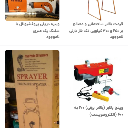
قیمت بالابر ساختمانی و مصالح
ویبره دریلی پروفشیونال با
بر 250 و 300 کیلویی تک فاز بارلی
شلنگ یک متری
ناموجود
ناموجود
با موتور سه اسب با مشخصات
کامل
وینچ بالابر (بالابر برقی) 200 به
400 (الکتروهویست)