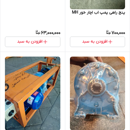
پنج راهی پمپ اب اچار خور MH
63,000,000
700,000
افزودن به سبد
افزودن به سبد