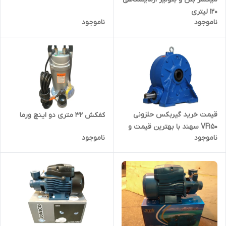
120 لیتری
ناموجود
ناموجود
قیمت خرید گیربکس حلزونی
کفکش 32 متری دو اینچ ورما
VF150 سهند با بهترین قیمت و
ناموجود
ناموجود
گارانتی