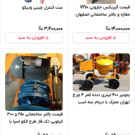
قیمت گیربکس حلزونی VF110
ست کنترل چینی ونیکو
مغازه و بالابر ساختمانی اصفهان
یکتا با گارانتی
3,400,000
14,000,000
افزودن به سبد
افزودن به سبد
بتونیر 400 لیتری دنده کمر 4 چرخ
تهران محرک با دینام سه اسب
قیمت بالابر ساختمانی 250 و 300
کیلویی تک فاز طرح الکو اسیا با
موتور سه اسب