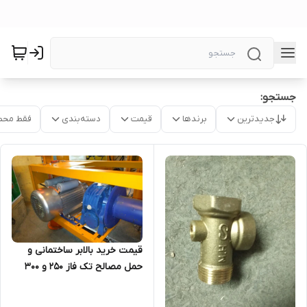
جستجو:
جدیدترین
برندها
قیمت
دسته‌بندی
فقط محص
قیمت خرید بالابر ساختمانی و
حمل مصالح تک فاز 250 و 300
کیلویی کامل با مشخصات کپی