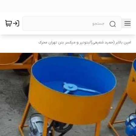
امین بالابر (حمید شفیعی)
/
بتونیر و میکسر بتن تهران محرک