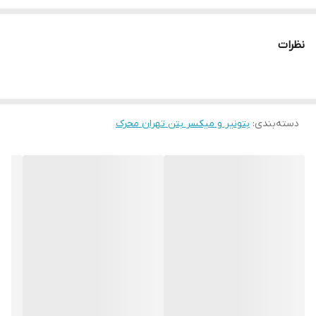
سانتی متر
بعد از ثبت سفارش جهت ارسال محصول هزینه باربری به صورت پس
نظرات
کرایه و جداگانه محاسبه میگردد.
دسته‌بندی
:
بتونیر و میکسر بتن تهران محرک