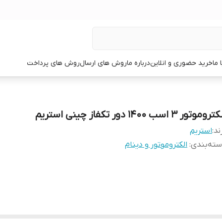
 ما
خرید حضوری و انلاین
درباره ما
روش های ارسال
روش های پرداخت
روموتور 3 اسب 1400 دور تکفاز چینی استریم
ند:
استریم
ته‌بندی
:
الکتروموتور و دینام