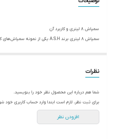
توضیحات
سمپاش 8 لیتری و کاربرد آن
سمپاش 8 لیتری برند A.S.H یکی از نمونه سمپاش‌های کاربردی در کشاورزی، باغات و مزارع است.
بدنۀ مقاوم این سمپاش بسیار مستحکم بوده و به دلیل 
این محصول با بهترین قیمت، انتخاب بسیار مناسبی برای ب
جنس بدنه عالی و مقاوم
نظرات
دارای لانس استیل
پاشش به صورت تیز پاش تا 6 متر
شما هم درباره این محصول نظر خود را بنویسید.
دارای بند دوشی مناسب
برای ثبت نظر، لازم است ابتدا وارد حساب کاربری خود شو
قیمت مناسب و به صرفه
افزودن نظر
قابلیت حمل آسان
نکات مهم در خصوص استفاده سمپاش 8 لیتری
بسیار مهم و ضروری است که پس از پایان کار، هوای