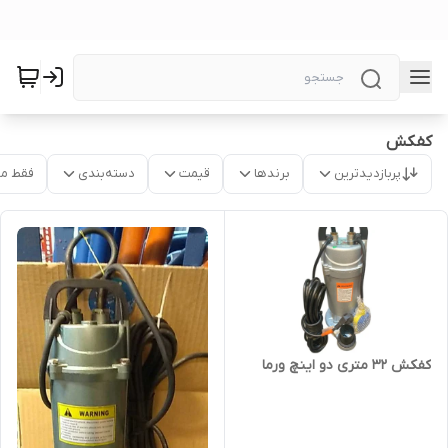
کفکش
پربازدیدترین
برندها
قیمت
دسته‌بندی
فقط م
کفکش 32 متری دو اینچ ورما